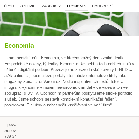
ÚVOD
GALERIE
PRODUKTY
ECONOMIA
HODNOCENÍ
Economia
Jsme mediální dům Economia, ve kterém každý den vzniká deník
Hospodářské noviny, týdeníky Ekonom a Respekt a řada dalších titulů v
tištěné i digitální podobě. Provozujeme zpravodajské servery IHNED.cz
a Aktuálně.cz, freemailové portály i tématické internetové tituly jako
magazíny Žena.cz či Vaření.cz. Vedle inspirativních textů, fotek a
infografik vyrábíme v našem newsroomu čím dál více videa a to i ve
spolupráci s DVTV. Obchodním partnerům poskytujeme široké portfolio
služeb. Jsme schopni sestavit komplexní komunikační řešení,
poskytovat IT služby a zabezpečit vzdělávání ve vaší firmě.
Lipová
Šenov
739 34